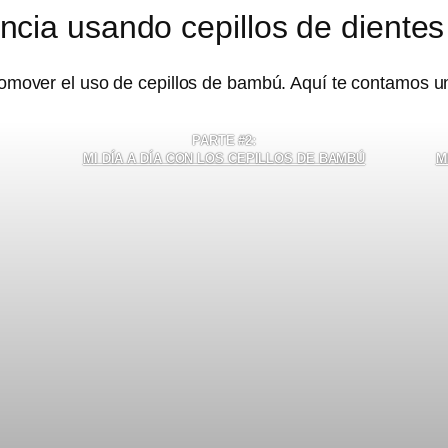
encia usando cepillos de diente
mover el uso de cepillos de bambú. Aquí te contamos un
PARTE #2:
MI DÍA A DÍA CON LOS CEPILLOS DE BAMBÚ
M