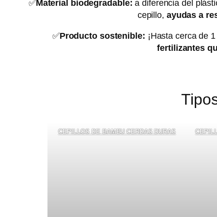
✅
Material biodegradable:
a diferencia del plást
cepillo,
ayudas a res
✅
Producto sostenible:
¡Hasta cerca de 1
fertilizantes q
Tipos
CEPILLOS DE BAMBU CERDAS DURAS
CEPIL